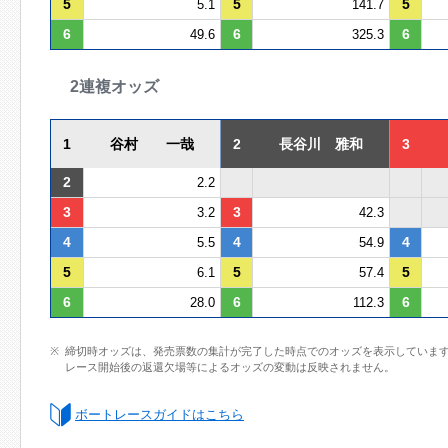
5
5
5
5.1
141.7
6
6
6
49.6
325.3
2連複オッズ
1
谷村 一哉
2
長谷川 雅和
3
2
2.2
3
3
3.2
42.3
4
4
4
5.5
54.9
5
5
5
6.1
57.4
6
6
6
28.0
112.3
締切時オッズは、発売票数の集計が完了した時点でのオッズを表示していま
レース開始後の返還欠場等によるオッズの変動は反映されません。
ボートレースガイドはこちら