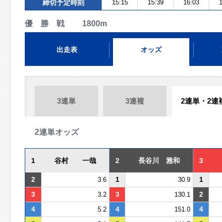
締切予定時刻
15:15
15:39
16:03
1
優 勝 戦 1800m
出走表
オッズ
3連単
3連複
2連単・2連
2連単オッズ
1
谷村 一哉
2
長谷川 雅和
3
2
1
1
3.6
30.9
3
3
2
3.2
130.1
4
4
4
5.2
151.0