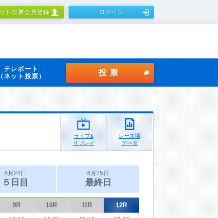
ット投票会員登録
ログイン
テレボート
投票
（ネット投票）
ライブ&
レース場
リプレイ
データ
6月24日
6月25日
５日目
最終日
9R
10R
11R
12R