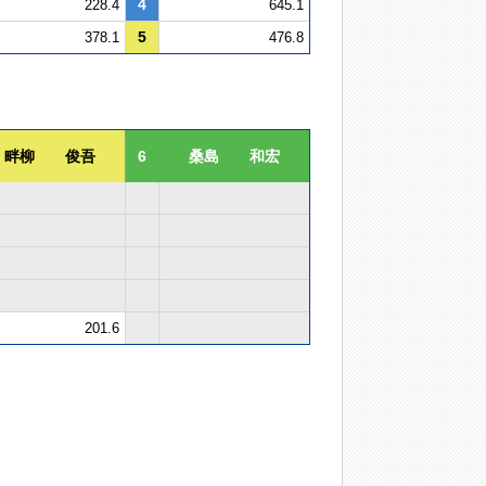
4
228.4
645.1
5
378.1
476.8
畔柳 俊吾
6
桑島 和宏
201.6