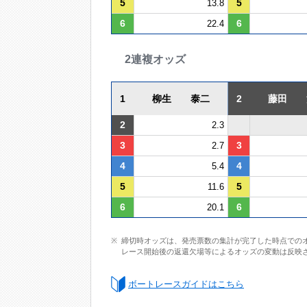
5
5
13.8
6
6
22.4
2連複オッズ
1
柳生 泰二
2
藤田 
2
2.3
3
3
2.7
4
4
5.4
5
5
11.6
6
6
20.1
締切時オッズは、発売票数の集計が完了した時点での
レース開始後の返還欠場等によるオッズの変動は反映
ボートレースガイドはこちら