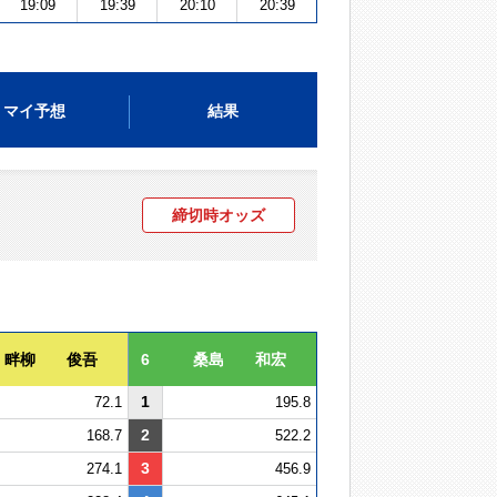
19:09
19:39
20:10
20:39
マイ予想
結果
締切時オッズ
畔柳 俊吾
6
桑島 和宏
1
72.1
195.8
2
168.7
522.2
3
274.1
456.9