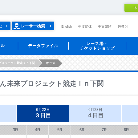
ネ
む
レーサー検索
English
中文简体
中文繁體
한국어
レース場・
ール
データファイル
チケットショップ
プロジェクト競走ｉｎ下関
オッズ
ん未来プロジェクト競走ｉｎ下関
6月22日
6月23日
３日目
４日目
3R
4R
5R
6R
7R
8R