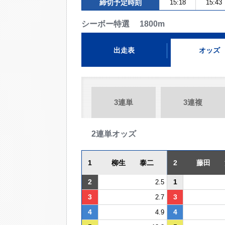
締切予定時刻
15:18
15:43
シーボー特選 1800m
出走表
オッズ
3連単
3連複
2連単オッズ
1
柳生 泰二
2
藤田 
2
1
2.5
3
3
2.7
4
4
4.9