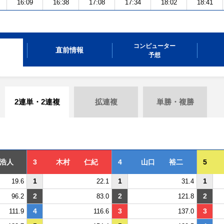
16:09
16:38
17:08
17:34
18:02
18:41
コンピューター
直前情報
予想
2連単・2連複
拡連複
単勝・複勝
浩人
3
木村 仁紀
4
山口 裕二
5
1
1
1
19.6
22.1
31.4
2
2
2
96.2
83.0
121.8
4
3
3
111.9
116.6
137.0