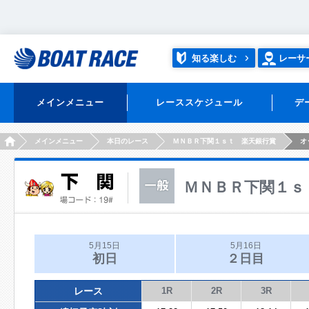
知る楽しむ
レーサ
メインメニュー
レーススケジュール
デ
HOME
メインメニュー
本日のレース
ＭＮＢＲ下関１ｓｔ 楽天銀行賞
オ
ＭＮＢＲ下関１ｓ
5月15日
5月16日
初日
２日目
レース
1R
2R
3R