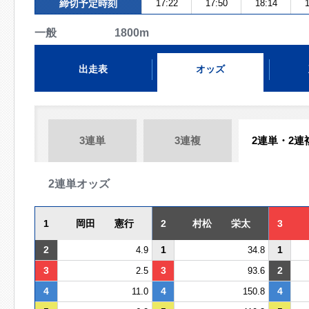
締切予定時刻
17:22
17:50
18:14
1
一般 1800m
出走表
オッズ
3連単
3連複
2連単・2連
2連単オッズ
1
岡田 憲行
2
村松 栄太
3
2
1
1
4.9
34.8
3
3
2
2.5
93.6
4
4
4
11.0
150.8