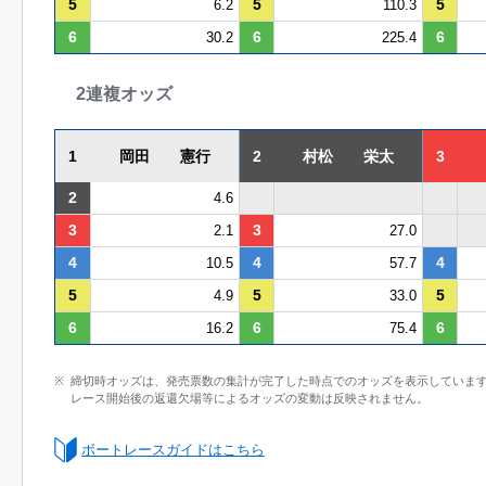
5
5
5
6.2
110.3
6
6
6
30.2
225.4
2連複オッズ
1
岡田 憲行
2
村松 栄太
3
2
4.6
3
3
2.1
27.0
4
4
4
10.5
57.7
5
5
5
4.9
33.0
6
6
6
16.2
75.4
締切時オッズは、発売票数の集計が完了した時点でのオッズを表示していま
レース開始後の返還欠場等によるオッズの変動は反映されません。
ボートレースガイドはこちら