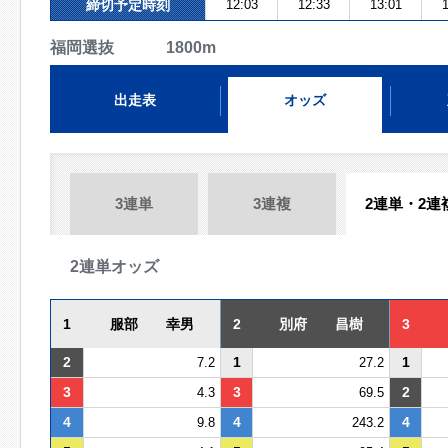
締切予定時刻
12:03
12:33
13:01
1
福岡選抜 1800m
出走表
オッズ
3連単
3連複
2連単・2連
2連単オッズ
1
服部 幸男
2
別府 昌樹
3
2
1
1
7.2
27.2
3
3
2
4.3
69.5
4
4
4
9.8
243.2