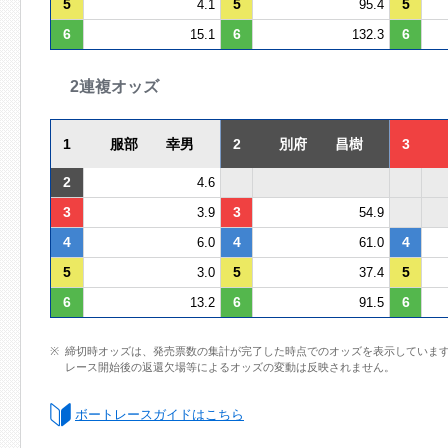
5
5
5
4.1
95.4
6
6
6
15.1
132.3
2連複オッズ
1
服部 幸男
2
別府 昌樹
3
2
4.6
3
3
3.9
54.9
4
4
4
6.0
61.0
5
5
5
3.0
37.4
6
6
6
13.2
91.5
締切時オッズは、発売票数の集計が完了した時点でのオッズを表示していま
レース開始後の返還欠場等によるオッズの変動は反映されません。
ボートレースガイドはこちら