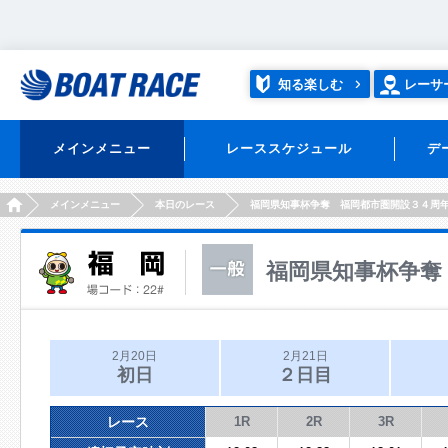
知る楽しむ
レーサ
メインメニュー
レーススケジュール
デ
HOME
メインメニュー
本日のレース
福岡県知事杯争奪 福岡都市圏開設３４周
福岡県知事杯争奪
2月20日
2月21日
初日
２日目
レース
1R
2R
3R