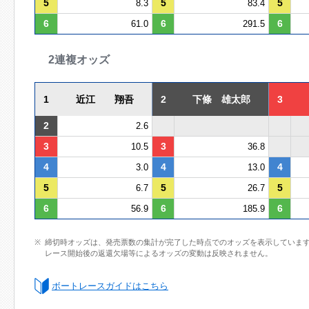
5
5
5
8.3
83.4
6
6
6
61.0
291.5
2連複オッズ
1
近江 翔吾
2
下條 雄太郎
3
2
2.6
3
3
10.5
36.8
4
4
4
3.0
13.0
5
5
5
6.7
26.7
6
6
6
56.9
185.9
締切時オッズは、発売票数の集計が完了した時点でのオッズを表示していま
レース開始後の返還欠場等によるオッズの変動は反映されません。
ボートレースガイドはこちら