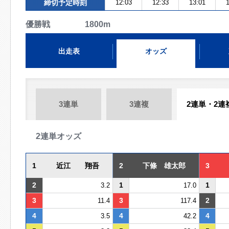
締切予定時刻
12:03
12:33
13:01
1
優勝戦 1800m
出走表
オッズ
3連単
3連複
2連単・2連
2連単オッズ
1
近江 翔吾
2
下條 雄太郎
3
2
1
1
3.2
17.0
3
3
2
11.4
117.4
4
4
4
3.5
42.2