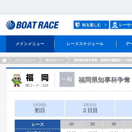
知る楽しむ
レーサ
メインメニュー
レーススケジュール
デ
HOME
メインメニュー
本日のレース
福岡県知事杯争奪 福岡都市圏開設３４周
福岡県知事杯争奪
2月20日
2月21日
初日
２日目
レース
1R
2R
3R