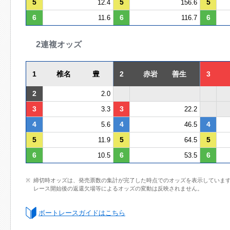
5
5
5
12.4
156.6
6
6
6
11.6
116.7
2連複オッズ
1
椎名 豊
2
赤岩 善生
3
2
2.0
3
3
3.3
22.2
4
4
4
5.6
46.5
5
5
5
11.9
64.5
6
6
6
10.5
53.5
締切時オッズは、発売票数の集計が完了した時点でのオッズを表示していま
レース開始後の返還欠場等によるオッズの変動は反映されません。
ボートレースガイドはこちら