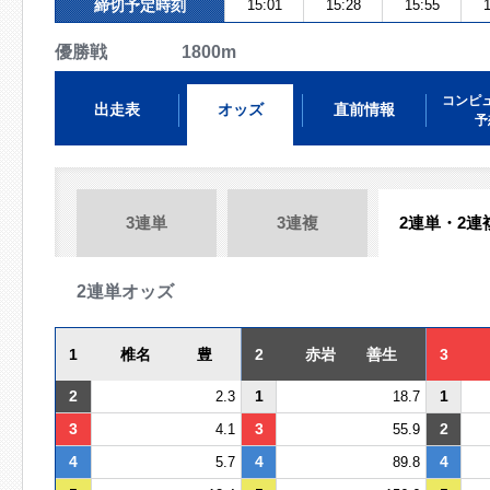
締切予定時刻
15:01
15:28
15:55
1
優勝戦 1800m
コンピ
出走表
オッズ
直前情報
予
3連単
3連複
2連単・2連
2連単オッズ
1
椎名 豊
2
赤岩 善生
3
2
1
1
2.3
18.7
3
3
2
4.1
55.9
4
4
4
5.7
89.8