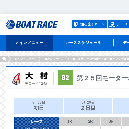
知る楽しむ
レーサ
メインメニュー
レーススケジュール
デ
HOME
メインメニュー
本日のレース
第２５回モーターボート誕生祭〜マクール
第２５回モーター
5月19日
5月20日
初日
２日目
レース
1R
2R
3R