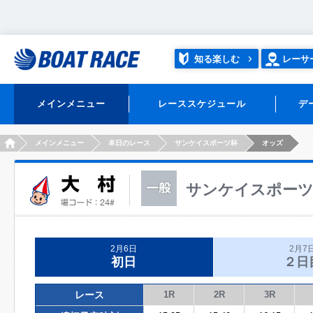
知る楽しむ
レーサ
メインメニュー
レーススケジュール
デ
HOME
メインメニュー
本日のレース
サンケイスポーツ杯
オッズ
サンケイスポー
2月6日
2月7
初日
２日
レース
1R
2R
3R