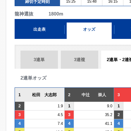
締切予定時刻
15:25
15:48
16:15
1
龍神選抜 1800m
出走表
オッズ
3連単
3連複
2連単・2連
2連単オッズ
1
松田 大志郎
2
中辻 崇人
3
2
1
1
1.9
9.0
3
3
2
4.5
35.2
4
4
4
7.4
41.1