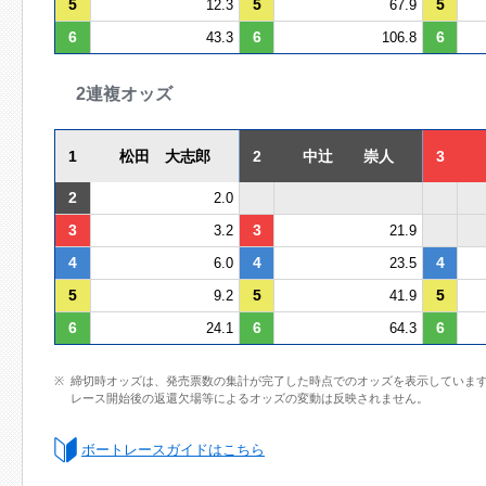
5
5
5
12.3
67.9
6
6
6
43.3
106.8
2連複オッズ
1
松田 大志郎
2
中辻 崇人
3
2
2.0
3
3
3.2
21.9
4
4
4
6.0
23.5
5
5
5
9.2
41.9
6
6
6
24.1
64.3
締切時オッズは、発売票数の集計が完了した時点でのオッズを表示していま
レース開始後の返還欠場等によるオッズの変動は反映されません。
ボートレースガイドはこちら