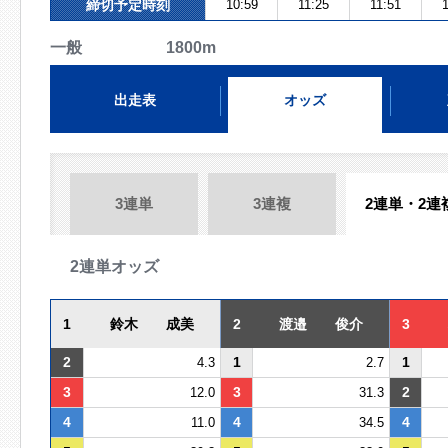
締切予定時刻
10:59
11:25
11:51
1
一般 1800m
出走表
オッズ
3連単
3連複
2連単・2連
2連単オッズ
1
鈴木 成美
2
渡邉 俊介
3
2
1
1
4.3
2.7
3
3
2
12.0
31.3
4
4
4
11.0
34.5