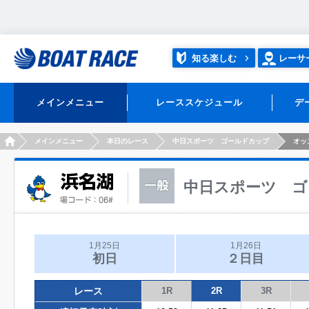
知る楽しむ
レーサ
メインメニュー
レーススケジュール
デ
HOME
メインメニュー
本日のレース
中日スポーツ ゴールドカップ
オッ
中日スポーツ ゴ
1月25日
1月26日
初日
２日目
レース
1R
2R
3R