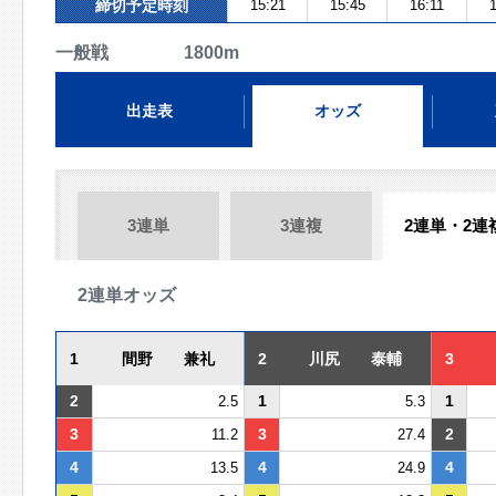
締切予定時刻
15:21
15:45
16:11
1
一般戦 1800m
出走表
オッズ
3連単
3連複
2連単・2連
2連単オッズ
1
間野 兼礼
2
川尻 泰輔
3
2
1
1
2.5
5.3
3
3
2
11.2
27.4
4
4
4
13.5
24.9