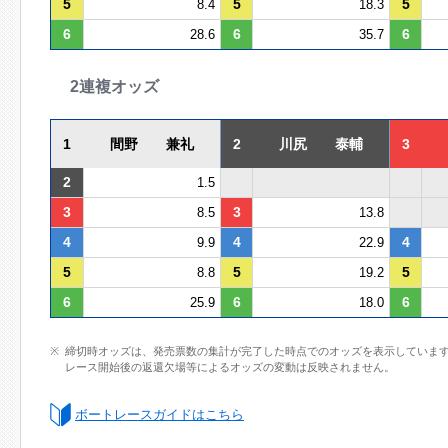
5
5
5
8.4
18.3
6
6
6
28.6
35.7
2連複オッズ
1
間野 兼礼
2
川尻 泰輔
3
2
1.5
3
3
8.5
13.8
4
4
4
9.9
22.9
5
5
5
8.8
19.2
6
6
6
25.9
18.0
締切時オッズは、発売票数の集計が完了した時点でのオッズを表示していま
レース開始後の返還欠場等によるオッズの変動は反映されません。
ボートレースガイドはこちら