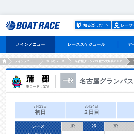
知る楽しむ
レーサ
メインメニュー
レーススケジュール
デ
HOME
メインメニュー
本日のレース
名古屋グランパス鯱の大祭典ＣＵＰ
名古屋グランパス
8月23日
8月24日
初日
２日目
レース
1R
2R
3R