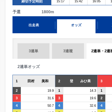
締切予定時刻
15:17
15:42
16:05
1
予選 1800m
出走表
オッズ
3連単
3連複
2連単・2連
2連単オッズ
1
田村 美和
2
登 みひ果
3
2
1
1
19.9
14.3
3
3
2
31.6
19.6
4
4
4
50.7
32.6