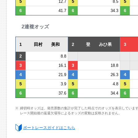
5
5
5
12.7
8.5
6
6
6
41.7
34.3
2連複オッズ
1
田村 美和
2
登 みひ果
3
2
8.8
3
3
16.1
18.8
4
4
4
21.9
26.3
5
5
5
3.9
4.8
6
6
6
37.6
34.4
締切時オッズは、発売票数の集計が完了した時点でのオッズを表示していま
レース開始後の返還欠場等によるオッズの変動は反映されません。
ボートレースガイドはこちら