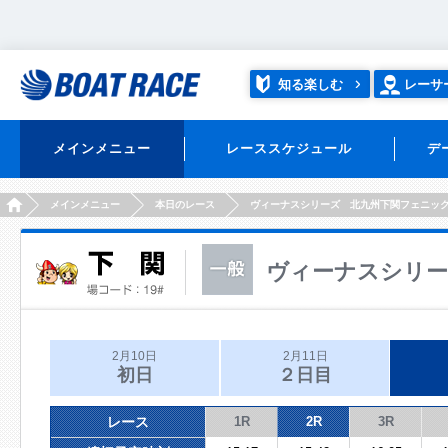
知る楽しむ
レーサ
メインメニュー
レーススケジュール
デ
HOME
メインメニュー
本日のレース
ヴィーナスシリーズ 北九州下関フェニッ
ヴィーナスシリー
2月10日
2月11日
初日
２日目
レース
1R
2R
3R