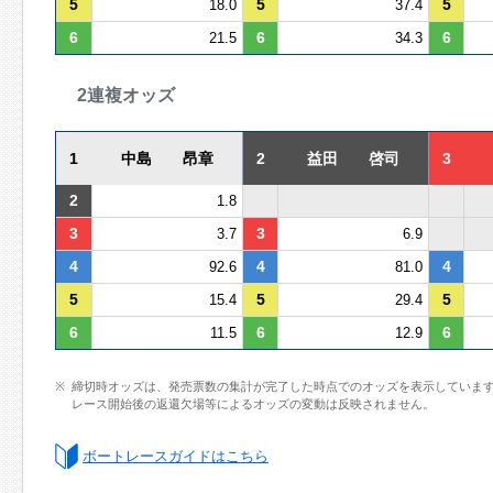
5
5
5
18.0
37.4
6
6
6
21.5
34.3
2連複オッズ
1
中島 昂章
2
益田 啓司
3
2
1.8
3
3
3.7
6.9
4
4
4
92.6
81.0
5
5
5
15.4
29.4
6
6
6
11.5
12.9
締切時オッズは、発売票数の集計が完了した時点でのオッズを表示していま
レース開始後の返還欠場等によるオッズの変動は反映されません。
ボートレースガイドはこちら