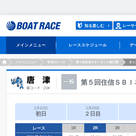
知る楽しむ
レーサ
メインメニュー
レーススケジュール
デ
HOME
メインメニュー
本日のレース
第５回住信ＳＢＩネット銀行賞
オッ
第５回住信ＳＢＩ
1月22日
1月23日
初日
２日目
レース
1R
2R
3R