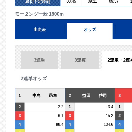
締切予定時刻
08:45
09:11
09:37
1
モー２ング一般 1800m
出走表
オッズ
3連単
3連複
2連単・2連
2連単オッズ
1
中島 昂章
2
益田 啓司
3
2
1
1
2.2
3.4
3
3
2
6.1
15.2
4
4
4
98.4
104.6