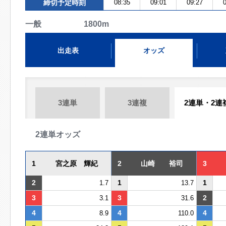
締切予定時刻
08:35
09:01
09:27
0
一般 1800m
出走表
オッズ
3連単
3連複
2連単・2連
2連単オッズ
1
宮之原 輝紀
2
山崎 裕司
3
2
1
1
1.7
13.7
3
3
2
3.1
31.6
4
4
4
8.9
110.0