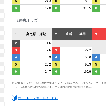
5
5
5
24.3
189.1
6
6
6
42.0
318.5
2連複オッズ
1
宮之原 輝紀
2
山崎 裕司
3
2
1.6
3
3
2.6
22.2
4
4
4
8.9
55.6
5
5
5
20.2
95.3
6
6
6
24.7
166.8
締切時オッズは、発売票数の集計が完了した時点でのオッズを表示していま
レース開始後の返還欠場等によるオッズの変動は反映されません。
ボートレースガイドはこちら