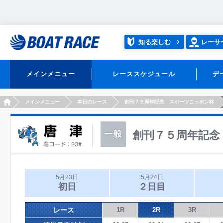
知る楽しむ
レーサ
メインメニュー
レーススケジュール
デ
HOME
メインメニュー
本日のレース
創刊７５周年記念 スポーツニッポン杯
創刊７５周年記念
5月23日
5月24日
初日
２日目
レース
1R
2R
3R