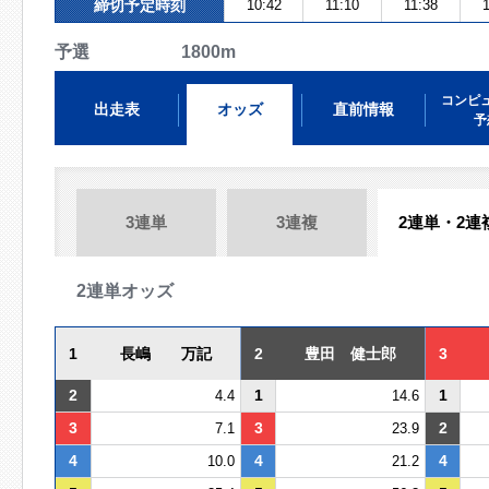
締切予定時刻
10:42
11:10
11:38
1
予選 1800m
コンピ
出走表
オッズ
直前情報
予
3連単
3連複
2連単・2連
2連単オッズ
1
長嶋 万記
2
豊田 健士郎
3
2
1
1
4.4
14.6
3
3
2
7.1
23.9
4
4
4
10.0
21.2