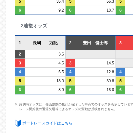
5
5
5
35.4
56.3
6
6
6
9.2
18.7
2連複オッズ
1
長嶋 万記
2
豊田 健士郎
3
2
3.5
3
3
4.5
14.5
4
4
4
6.5
12.8
5
5
5
18.0
30.8
6
6
6
8.9
16.0
締切時オッズは、発売票数の集計が完了した時点でのオッズを表示していま
レース開始後の返還欠場等によるオッズの変動は反映されません。
ボートレースガイドはこちら