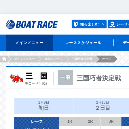
知る楽しむ
レーサ
メインメニュー
レーススケジュール
デ
HOME
メインメニュー
本日のレース
三国巧者決定戦
オッズ
三国巧者決定戦
2月9日
2月10日
初日
２日目
レース
1R
2R
3R