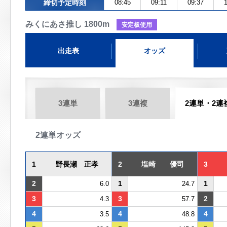
締切予定時刻
08:45
09:11
09:37
1
みくにあさ推し 1800m
安定板使用
出走表
オッズ
3連単
3連複
2連単・2連
2連単オッズ
1
野長瀬 正孝
2
塩崎 優司
3
2
1
1
6.0
24.7
3
3
2
4.3
57.7
4
4
4
3.5
48.8