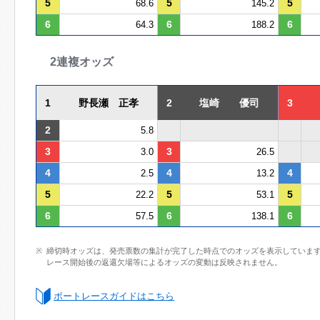
5
5
5
68.6
145.2
6
6
6
64.3
188.2
2連複オッズ
1
野長瀬 正孝
2
塩崎 優司
3
2
5.8
3
3
3.0
26.5
4
4
4
2.5
13.2
5
5
5
22.2
53.1
6
6
6
57.5
138.1
締切時オッズは、発売票数の集計が完了した時点でのオッズを表示していま
レース開始後の返還欠場等によるオッズの変動は反映されません。
ボートレースガイドはこちら