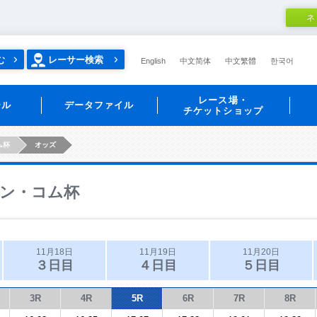
ネ
む
レーサー検索
English
中文简体
中文繁體
한국어
レース場・
ール
データファイル
チケットショップ
ム杯
オッズ
ン・コム杯
11月18日
11月19日
11月20日
３日目
４日目
５日目
3R
4R
5R
6R
7R
8R