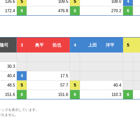
5
5
4
126.6
109.5
108.0
6
6
6
172.4
476.8
270.2
隆司
3
奥平 拓也
4
上田 洋平
5
30.3
4
40.4
17.5
5
5
48.5
57.7
40.4
6
6
6
151.6
151.6
110.3
オッズを表示しています。
されません。