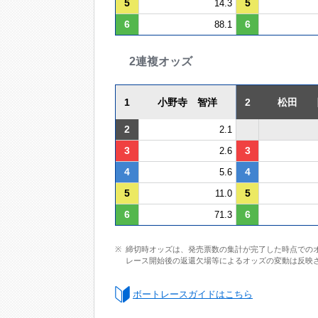
5
5
14.3
6
6
88.1
2連複オッズ
1
小野寺 智洋
2
松田 
2
2.1
3
3
2.6
4
4
5.6
5
5
11.0
6
6
71.3
締切時オッズは、発売票数の集計が完了した時点での
レース開始後の返還欠場等によるオッズの変動は反映
ボートレースガイドはこちら