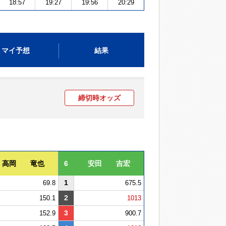
18:57
19:27
19:56
20:29
マイ予想
結果
締切時オッズ
高岡 竜也
6
安田 吉宏
1
69.8
675.5
2
150.1
1013
3
152.9
900.7