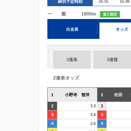
締切予定時刻
15:15
15:39
一 般 1800m
進入固定
出走表
オッズ
3連単
3連複
2連単オッズ
1
小野寺 智洋
2
松田 
2
1
3.3
3
3
3.4
4
4
2.6