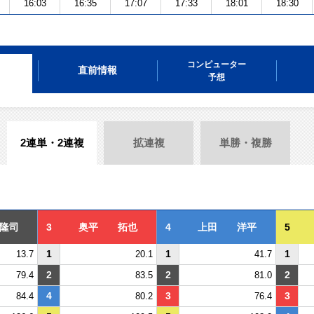
16:03
16:35
17:07
17:33
18:01
18:30
コンピューター
直前情報
予想
2連単・2連複
拡連複
単勝・複勝
隆司
3
奥平 拓也
4
上田 洋平
5
1
1
1
13.7
20.1
41.7
2
2
2
79.4
83.5
81.0
4
3
3
84.4
80.2
76.4