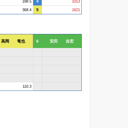
4
188.5
1013
5
368.4
1621
高岡 竜也
6
安田 吉宏
110.3