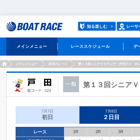
知る楽しむ
レーサ
メインメニュー
レーススケジュール
デ
HOME
メインメニュー
本日のレース
第１３回シニアＶＳヤング・夕刊フジ オ
第１３回シニアＶ
7月7日
7月8日
初日
２日目
レース
1R
2R
3R