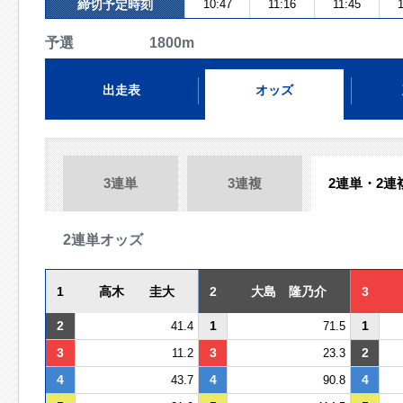
締切予定時刻
10:47
11:16
11:45
1
予選 1800m
出走表
オッズ
3連単
3連複
2連単・2連
2連単オッズ
1
高木 圭大
2
大島 隆乃介
3
2
1
1
41.4
71.5
3
3
2
11.2
23.3
4
4
4
43.7
90.8