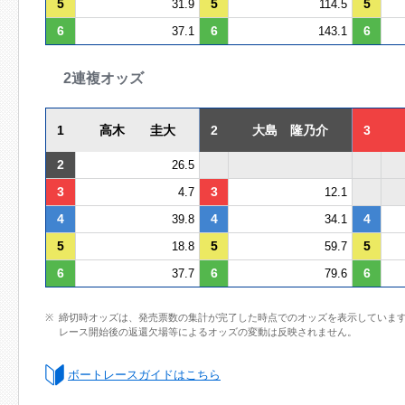
5
5
5
31.9
114.5
6
6
6
37.1
143.1
2連複オッズ
1
高木 圭大
2
大島 隆乃介
3
2
26.5
3
3
4.7
12.1
4
4
4
39.8
34.1
5
5
5
18.8
59.7
6
6
6
37.7
79.6
締切時オッズは、発売票数の集計が完了した時点でのオッズを表示していま
レース開始後の返還欠場等によるオッズの変動は反映されません。
ボートレースガイドはこちら