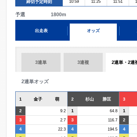
締切予定時刻
10:59
11:25
11:51
1
予選 1800m
出走表
オッズ
3連単
3連複
2連単・2連
2連単オッズ
1
金子 萌
2
杉山 勝匡
3
2
1
1
9.2
64.8
3
3
2
2.7
116.7
4
4
4
22.3
194.5