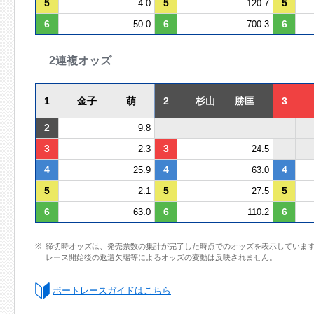
5
5
5
4.0
120.7
6
6
6
50.0
700.3
2連複オッズ
1
金子 萌
2
杉山 勝匡
3
2
9.8
3
3
2.3
24.5
4
4
4
25.9
63.0
5
5
5
2.1
27.5
6
6
6
63.0
110.2
締切時オッズは、発売票数の集計が完了した時点でのオッズを表示していま
レース開始後の返還欠場等によるオッズの変動は反映されません。
ボートレースガイドはこちら