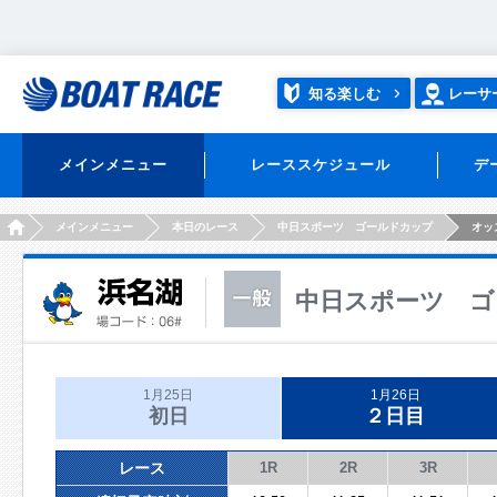
知る楽しむ
レーサ
メインメニュー
レーススケジュール
デ
HOME
メインメニュー
本日のレース
中日スポーツ ゴールドカップ
オッ
中日スポーツ ゴ
1月25日
1月26日
初日
２日目
レース
1R
2R
3R