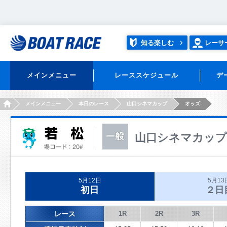
知る楽しむ
レーサ
メインメニュー
レーススケジュール
デ
HOME
メインメニュー
本日のレース
山口シネマカップ
オッズ
山口シネマカップ
5月12日
5月13
初日
２日
レース
1R
2R
3R