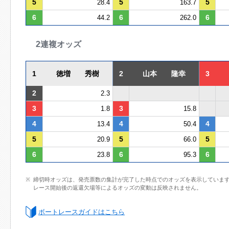
5
5
5
28.4
163.7
6
6
6
44.2
262.0
2連複オッズ
1
徳増 秀樹
2
山本 隆幸
3
2
2.3
3
3
1.8
15.8
4
4
4
13.4
50.4
5
5
5
20.9
66.0
6
6
6
23.8
95.3
締切時オッズは、発売票数の集計が完了した時点でのオッズを表示していま
レース開始後の返還欠場等によるオッズの変動は反映されません。
ボートレースガイドはこちら