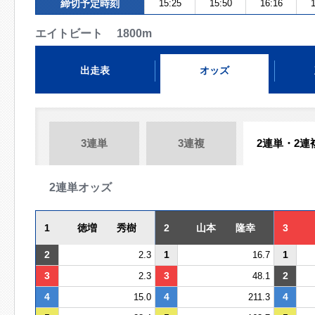
締切予定時刻
15:25
15:50
16:16
1
エイトビート 1800m
出走表
オッズ
3連単
3連複
2連単・2連
2連単オッズ
1
徳増 秀樹
2
山本 隆幸
3
2
1
1
2.3
16.7
3
3
2
2.3
48.1
4
4
4
15.0
211.3