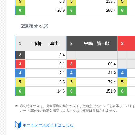
5
5
5
5.8
133.7
6
6
6
20.9
290.4
2連複オッズ
1
市橋 卓士
2
中嶋 誠一郎
3
2
3.4
3
3
6.1
60.4
4
4
4
2.1
41.9
5
5
5
5.5
79.4
6
6
6
14.6
151.0
締切時オッズは、発売票数の集計が完了した時点でのオッズを表示していま
レース開始後の返還欠場等によるオッズの変動は反映されません。
ボートレースガイドはこちら