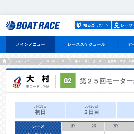
知る楽しむ
レーサ
メインメニュー
レーススケジュール
デ
HOME
メインメニュー
本日のレース
第２５回モーターボート誕生祭〜マクール
第２５回モーター
5月19日
5月20日
初日
２日目
レース
1R
2R
3R