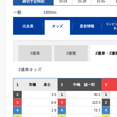
締切予定時刻
15:01
15:28
15:55
1
一般 1800m
コンピ
出走表
オッズ
直前情報
予
3連単
3連複
2連単・2連
2連単オッズ
1
市橋 卓士
2
中嶋 誠一郎
3
2
1
1
3.5
30.2
3
3
2
6.6
113.3
4
4
4
2.9
73.7