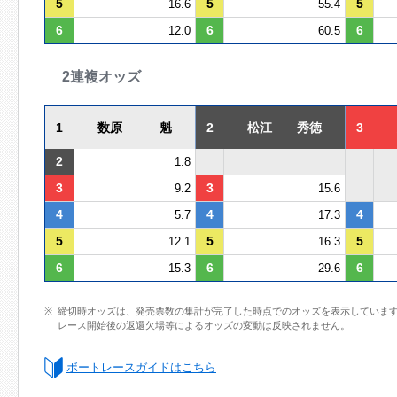
5
5
5
16.6
55.4
6
6
6
12.0
60.5
2連複オッズ
1
数原 魁
2
松江 秀徳
3
2
1.8
3
3
9.2
15.6
4
4
4
5.7
17.3
5
5
5
12.1
16.3
6
6
6
15.3
29.6
締切時オッズは、発売票数の集計が完了した時点でのオッズを表示していま
レース開始後の返還欠場等によるオッズの変動は反映されません。
ボートレースガイドはこちら