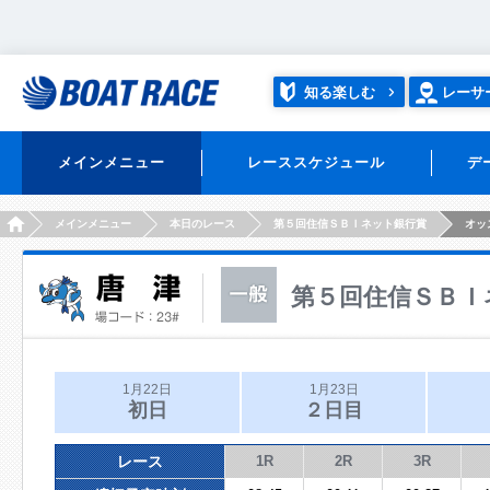
知る楽しむ
レーサ
メインメニュー
レーススケジュール
デ
HOME
メインメニュー
本日のレース
第５回住信ＳＢＩネット銀行賞
オッ
第５回住信ＳＢＩ
1月22日
1月23日
初日
２日目
レース
1R
2R
3R