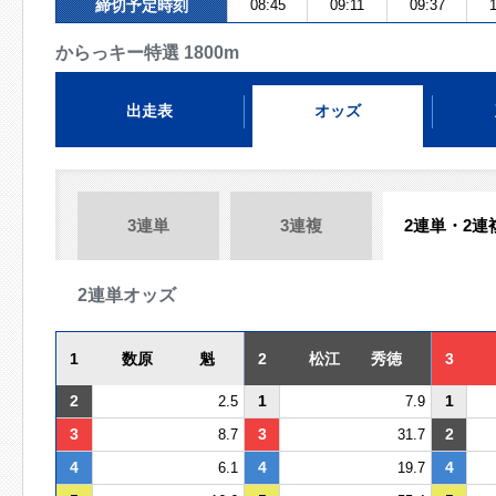
締切予定時刻
08:45
09:11
09:37
1
からっキー特選 1800m
出走表
オッズ
3連単
3連複
2連単・2連
2連単オッズ
1
数原 魁
2
松江 秀徳
3
2
1
1
2.5
7.9
3
3
2
8.7
31.7
4
4
4
6.1
19.7