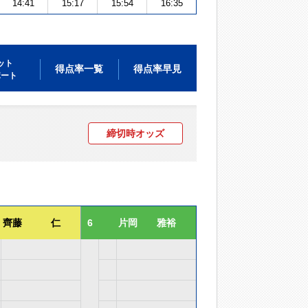
14:41
15:17
15:54
16:35
ット
得点率一覧
得点率早見
ポート
締切時オッズ
齊藤 仁
6
片岡 雅裕