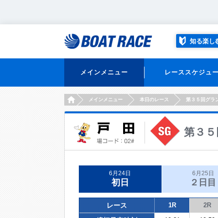
知る楽し
メインメニュー
レーススケジュ
HOME
メインメニュー
本日のレース
第３５回グラ
第３５
6月24日
6月25日
初日
２日目
レース
1R
2R