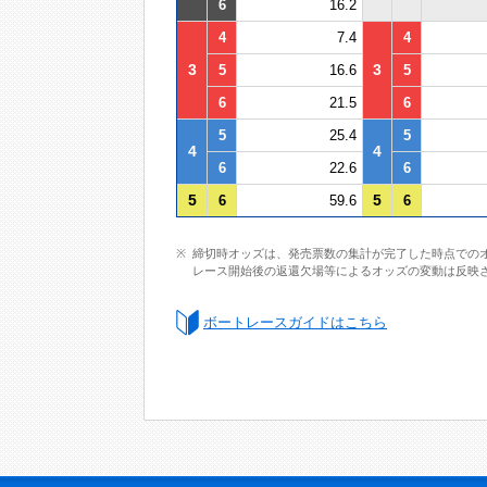
6
16.2
4
7.4
4
3
3
5
16.6
5
6
21.5
6
5
25.4
5
4
4
6
22.6
6
5
5
6
59.6
6
締切時オッズは、発売票数の集計が完了した時点での
レース開始後の返還欠場等によるオッズの変動は反映
ボートレースガイドはこちら