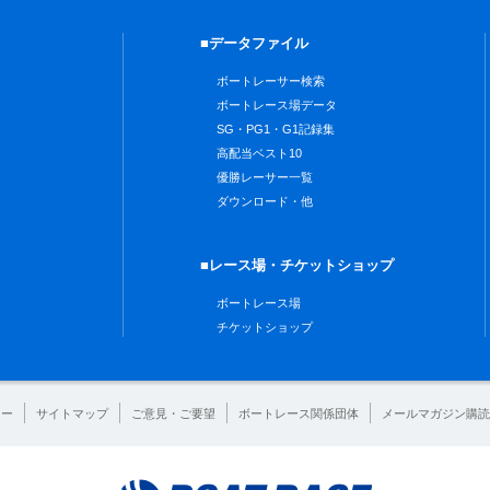
■データファイル
ボートレーサー検索
ボートレース場データ
SG・PG1・G1記録集
高配当ベスト10
優勝レーサー一覧
ダウンロード・他
■レース場・チケットショップ
ボートレース場
チケットショップ
シー
サイトマップ
ご意見・ご要望
ボートレース関係団体
メールマガジン購読