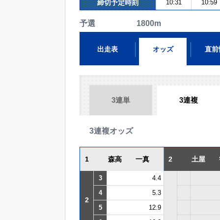
締切予定時刻
10:31
10:59
予選 1800m
出走表
オッズ
直前
3連単
3連複
3連複オッズ
1
森高 一真
2
土屋 
3
4.4
4
5.3
2
5
12.9