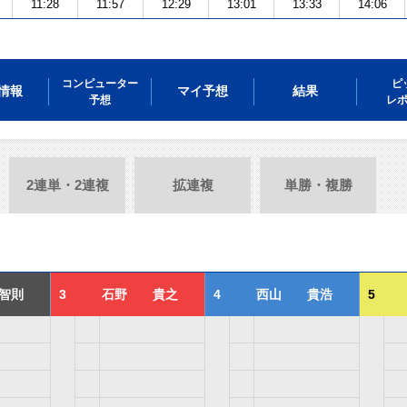
11:28
11:57
12:29
13:01
13:33
14:06
コンピューター
ピ
情報
マイ予想
結果
予想
レ
2連単・2連複
拡連複
単勝・複勝
智則
3
石野 貴之
4
西山 貴浩
5