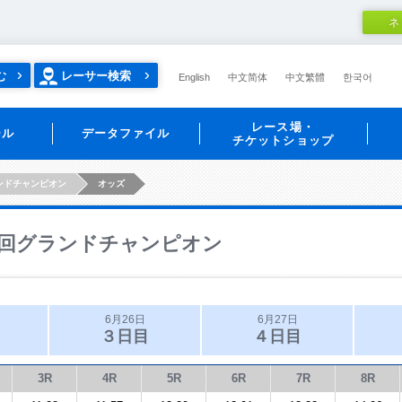
ネ
む
レーサー検索
English
中文简体
中文繁體
한국어
レース場・
ール
データファイル
チケットショップ
ンドチャンピオン
オッズ
回グランドチャンピオン
6月26日
6月27日
３日目
４日目
3R
4R
5R
6R
7R
8R