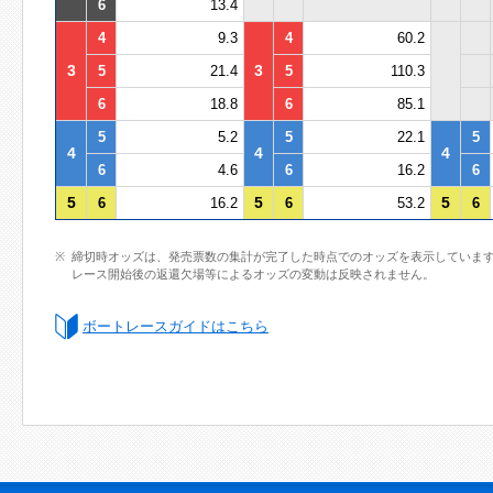
6
13.4
4
9.3
4
60.2
3
3
5
21.4
5
110.3
6
18.8
6
85.1
5
5.2
5
22.1
5
4
4
4
6
4.6
6
16.2
6
5
5
5
6
16.2
6
53.2
6
締切時オッズは、発売票数の集計が完了した時点でのオッズを表示していま
レース開始後の返還欠場等によるオッズの変動は反映されません。
ボートレースガイドはこちら