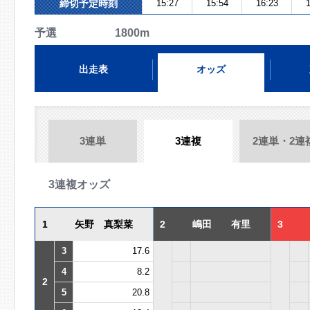
締切予定時刻
15:27
15:54
16:23
1
予選 1800m
出走表
オッズ
3連単
3連複
2連単・2連
3連複オッズ
1
矢野 真梨菜
2
嶋田 有里
3
3
17.6
4
8.2
2
5
20.8