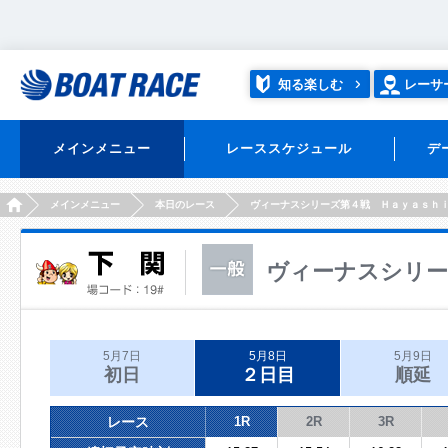
知る楽しむ
レーサ
メインメニュー
レーススケジュール
デ
HOME
メインメニュー
本日のレース
ヴィーナスシリーズ第４戦 Ｈａｙａｓｈ
ヴィーナスシリー
5月7日
5月8日
5月9日
初日
２日目
順延
レース
1R
2R
3R