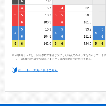
6
70.3
4
6.7
4
32.5
3
3
5
13.7
5
59.6
6
100.3
6
181.3
5
10.9
5
33.2
5
4
4
4
6
104.8
6
181.3
6
5
5
5
6
142.9
6
524.0
6
締切時オッズは、発売票数の集計が完了した時点でのオッズを表示していま
レース開始後の返還欠場等によるオッズの変動は反映されません。
ボートレースガイドはこちら