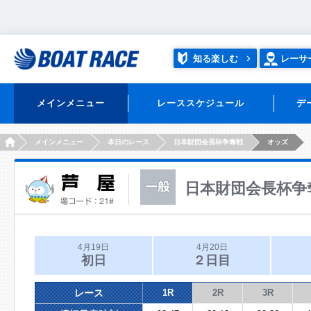
知る楽しむ
レーサ
メインメニュー
レーススケジュール
デ
HOME
メインメニュー
本日のレース
日本財団会長杯争奪戦
オッズ
日本財団会長杯争
4月19日
4月20日
初日
２日目
レース
1R
2R
3R