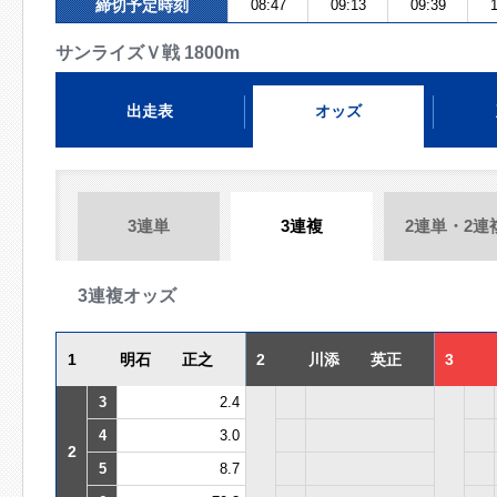
締切予定時刻
08:47
09:13
09:39
1
サンライズＶ戦 1800m
出走表
オッズ
3連単
3連複
2連単・2連
3連複オッズ
1
明石 正之
2
川添 英正
3
3
2.4
4
3.0
2
5
8.7