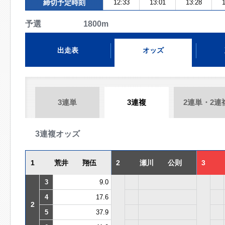
締切予定時刻
12:33
13:01
13:28
1
予選 1800m
出走表
オッズ
3連単
3連複
2連単・2連
3連複オッズ
1
荒井 翔伍
2
瀬川 公則
3
3
9.0
4
17.6
2
5
37.9