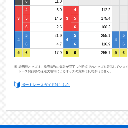
6
11.0
4
5.0
4
112.2
3
3
5
14.5
5
175.4
6
2.6
6
100.2
5
21.9
5
255.1
5
4
4
4
6
4.7
6
116.9
6
5
5
5
6
17.9
6
255.1
6
締切時オッズは、発売票数の集計が完了した時点でのオッズを表示していま
レース開始後の返還欠場等によるオッズの変動は反映されません。
ボートレースガイドはこちら