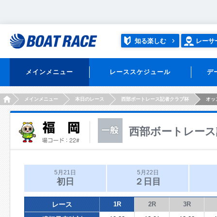
知る楽しむ
レーサ
メインメニュー
レーススケジュール
デ
HOME
メインメニュー
本日のレース
西部ボートレース記者クラブ杯
オッ
西部ボートレース
5月21日
5月22日
初日
２日目
レース
1R
2R
3R