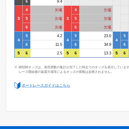
6
9.4
4
欠場
4
欠場
3
3
5
欠場
5
欠場
6
欠場
6
欠場
5
4.2
5
23.0
5
4
4
4
6
11.5
6
34.9
6
5
5
5
6
2.5
6
13.3
6
締切時オッズは、発売票数の集計が完了した時点でのオッズを表示していま
レース開始後の返還欠場等によるオッズの変動は反映されません。
ボートレースガイドはこちら