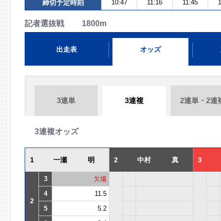
締切予定時刻
10:47
11:16
11:45
1
記者選抜戦 1800m
出走表
オッズ
3連単
3連複
2連単・2連
3連複オッズ
1
一瀬 明
2
中村 真
3
3
欠場
4
11.5
2
5
5.2