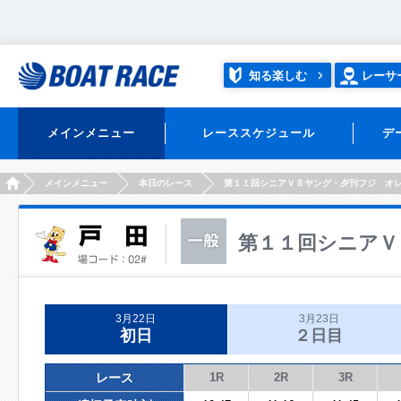
知る楽しむ
レーサ
メインメニュー
レーススケジュール
デ
HOME
メインメニュー
本日のレース
第１１回シニアＶＳヤング・夕刊フジ オ
第１１回シニアＶ
3月22日
3月23日
初日
２日目
レース
1R
2R
3R