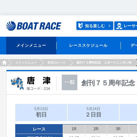
知る楽しむ
レーサ
メインメニュー
レーススケジュール
デ
HOME
メインメニュー
本日のレース
創刊７５周年記念 スポーツニッポン杯
創刊７５周年記念
5月23日
5月24日
初日
２日目
レース
1R
2R
3R