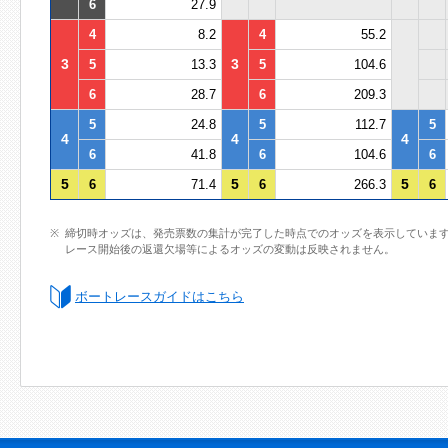
6
27.9
4
8.2
4
55.2
3
3
5
13.3
5
104.6
6
28.7
6
209.3
5
24.8
5
112.7
5
4
4
4
6
41.8
6
104.6
6
5
5
5
6
71.4
6
266.3
6
締切時オッズは、発売票数の集計が完了した時点でのオッズを表示していま
レース開始後の返還欠場等によるオッズの変動は反映されません。
ボートレースガイドはこちら