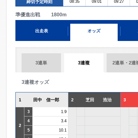
締切予定時刻
08:35
09:01
09:27
0
準優進出戦 1800m
出走表
オッズ
3連単
3連複
2連単・2連
3連複オッズ
1
田中 信一郎
2
芝田 浩治
3
3
1.9
4
3.4
2
5
10.1