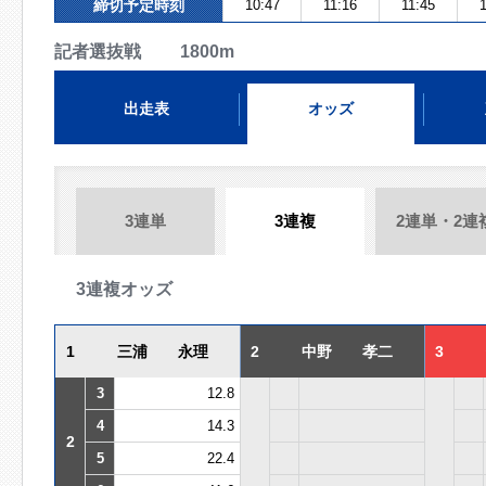
締切予定時刻
10:47
11:16
11:45
1
記者選抜戦 1800m
出走表
オッズ
3連単
3連複
2連単・2連
3連複オッズ
1
三浦 永理
2
中野 孝二
3
3
12.8
4
14.3
2
5
22.4