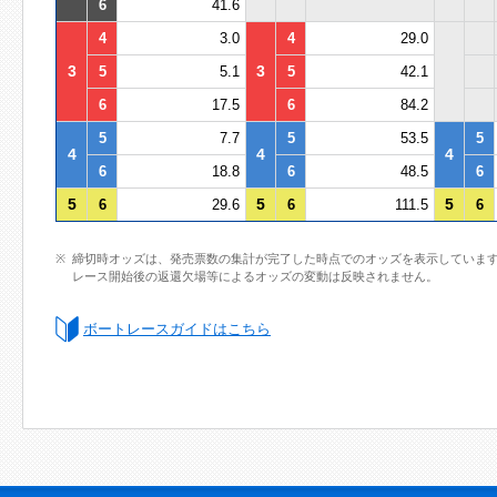
6
41.6
4
3.0
4
29.0
3
3
5
5.1
5
42.1
6
17.5
6
84.2
5
7.7
5
53.5
5
4
4
4
6
18.8
6
48.5
6
5
5
5
6
29.6
6
111.5
6
締切時オッズは、発売票数の集計が完了した時点でのオッズを表示していま
レース開始後の返還欠場等によるオッズの変動は反映されません。
ボートレースガイドはこちら