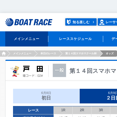
知る楽しむ
レーサ
メインメニュー
レーススケジュール
デ
HOME
メインメニュー
本日のレース
第１４回スマホマクール杯
オッズ
第１４回スマホマ
6月8日
6月9
初日
２日
レース
1R
2R
3R