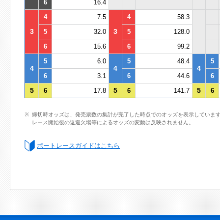
6
16.4
4
7.5
4
58.3
3
3
5
32.0
5
128.0
6
15.6
6
99.2
5
6.0
5
48.4
5
4
4
4
6
3.1
6
44.6
6
5
5
5
6
17.8
6
141.7
6
締切時オッズは、発売票数の集計が完了した時点でのオッズを表示していま
レース開始後の返還欠場等によるオッズの変動は反映されません。
ボートレースガイドはこちら