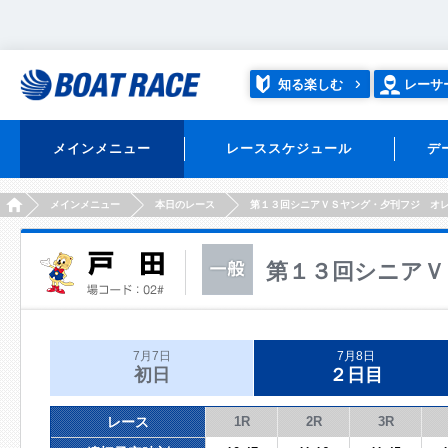
知る楽しむ
レーサ
メインメニュー
レーススケジュール
デ
HOME
メインメニュー
本日のレース
第１３回シニアＶＳヤング・夕刊フジ オ
第１３回シニアＶ
7月7日
7月8日
初日
２日目
レース
1R
2R
3R