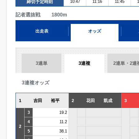
締切予定時刻
10:47
11:16
11:45
1
記者選抜戦 1800m
出走表
オッズ
3連単
3連複
2連単・2連
3連複オッズ
1
吉田 裕平
2
花田 凱成
3
3
19.2
4
11.2
2
5
38.1