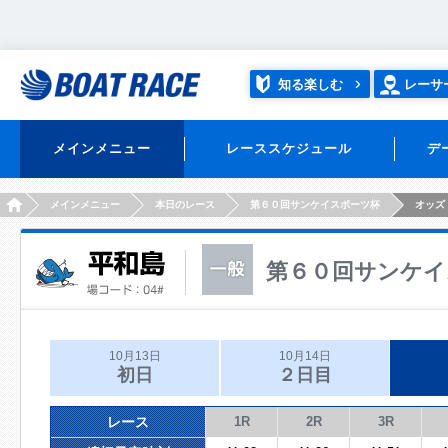
知る楽しむ
レーサ
メインメニュー
レーススケジュール
デ
HOME
メインメニュー
本日のレース
第６０回サンケイスポーツ杯
オッズ
第６０回サンケイ
10月13日
10月14日
初日
２日目
レース
1R
2R
3R