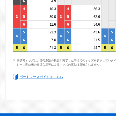
6
4.9
4
10.3
4
36.3
3
3
5
30.0
5
62.6
6
11.6
6
34.6
5
21.3
5
43.6
5
4
4
4
6
7.0
6
21.5
6
5
5
5
6
21.3
6
44.7
6
締切時オッズは、発売票数の集計が完了した時点でのオッズを表示していま
レース開始後の返還欠場等によるオッズの変動は反映されません。
ボートレースガイドはこちら