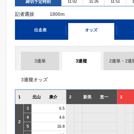
締切予定時刻
11:02
11:26
11:51
1
記者選抜 1800m
出走表
オッズ
3連単
3連複
2連単・2連
3連複オッズ
1
北山 康介
2
新美 恵一
3
3
6.5
4
4.6
2
5
16.8