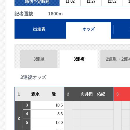
締切予定時刻
11:02
11:27
11:52
1
記者選抜 1800m
出走表
オッズ
3連単
3連複
2連単・2連
3連複オッズ
1
森永 隆
2
向井田 佑紀
3
3
10.5
4
8.3
2
5
12.0