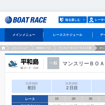
知る楽しむ
レーサ
メインメニュー
レーススケジュール
デ
HOME
メインメニュー
本日のレース
マンスリーＢＯＡＴＲＡＣＥ杯
オッ
マンスリーＢＯＡ
11月18日
11月19日
初日
２日目
レース
1R
2R
3R