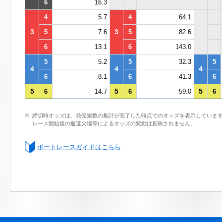
6
16.3
4
5.7
4
64.1
3
3
5
7.6
5
82.6
6
13.1
6
143.0
5
5.2
5
32.3
5
4
4
4
6
8.1
6
41.3
6
5
5
5
6
14.7
6
59.0
6
締切時オッズは、発売票数の集計が完了した時点でのオッズを表示していま
レース開始後の返還欠場等によるオッズの変動は反映されません。
ボートレースガイドはこちら