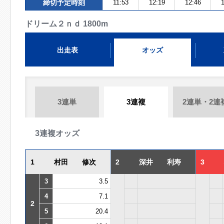
締切予定時刻
11:53
12:19
12:46
1
ドリーム２ｎｄ 1800m
出走表
オッズ
3連単
3連複
2連単・2連
3連複オッズ
1
村田 修次
2
深井 利寿
3
3
3.5
4
7.1
2
5
20.4