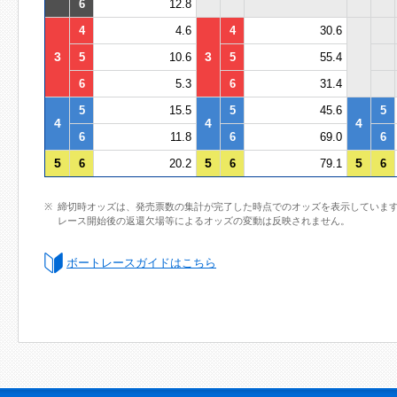
6
12.8
4
4.6
4
30.6
3
3
5
10.6
5
55.4
6
5.3
6
31.4
5
15.5
5
45.6
5
4
4
4
6
11.8
6
69.0
6
5
5
5
6
20.2
6
79.1
6
締切時オッズは、発売票数の集計が完了した時点でのオッズを表示していま
レース開始後の返還欠場等によるオッズの変動は反映されません。
ボートレースガイドはこちら