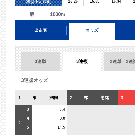
締切予定時刻
15:26
15:59
16:34
1
一 般 1800m
出走表
オッズ
3連単
3連複
2連単・2連
3連複オッズ
1
東 潤樹
2
林 恵祐
3
3
7.4
4
8.8
2
5
14.5