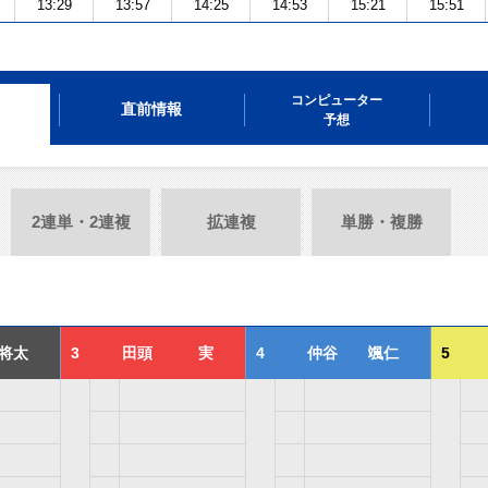
13:29
13:57
14:25
14:53
15:21
15:51
コンピューター
直前情報
予想
2連単・2連複
拡連複
単勝・複勝
将太
3
田頭 実
4
仲谷 颯仁
5