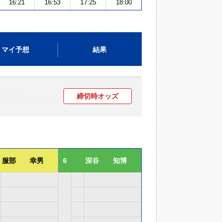
16:21
16:53
17:25
18:00
マイ予想
結果
締切時オッズ
服部 幸男
6
深谷 知博