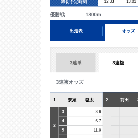
締切予定時刻
12:33
13:01
優勝戦 1800m
出走表
オッズ
3連単
3連複
3連複オッズ
1
奈須 啓太
2
前田 
3
3.6
4
6.7
2
5
11.9