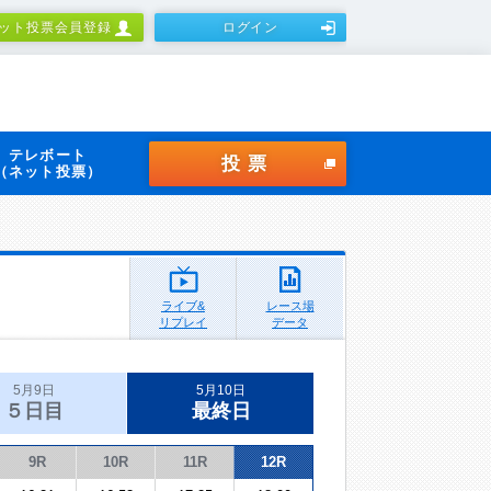
ット投票会員登録
ログイン
テレボート
投票
（ネット投票）
ライブ&
レース場
リプレイ
データ
5月9日
5月10日
５日目
最終日
9R
10R
11R
12R