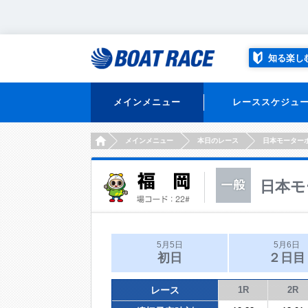
知る楽し
メインメニュー
レーススケジュ
HOME
メインメニュー
本日のレース
日本モーター
日本モ
5月5日
5月6日
初日
２日目
レース
1R
2R