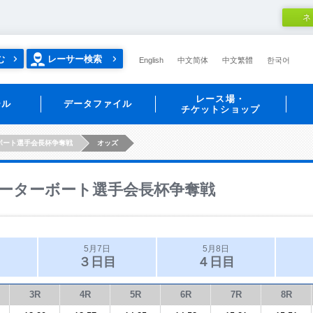
ネ
む
レーサー検索
English
中文简体
中文繁體
한국어
レース場・
ール
データファイル
チケットショップ
ボート選手会長杯争奪戦
オッズ
ーターボート選手会長杯争奪戦
5月7日
5月8日
３日目
４日目
3R
4R
5R
6R
7R
8R