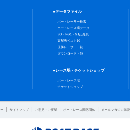
■データファイル
ボートレーサー検索
ボートレース場データ
SG・PG1・G1記録集
高配当ベスト10
優勝レーサー一覧
ダウンロード・他
■レース場・チケットショップ
ボートレース場
チケットショップ
シー
サイトマップ
ご意見・ご要望
ボートレース関係団体
メールマガジン購読