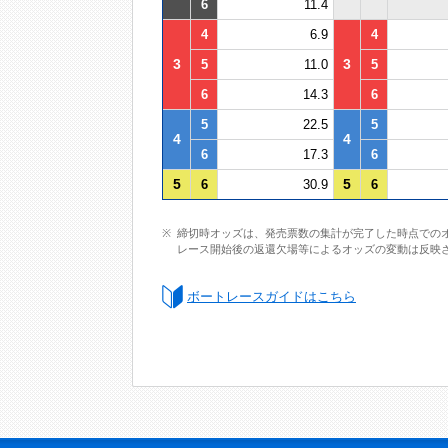
6
11.4
4
6.9
4
3
3
5
11.0
5
6
14.3
6
5
22.5
5
4
4
6
17.3
6
5
5
6
30.9
6
締切時オッズは、発売票数の集計が完了した時点での
レース開始後の返還欠場等によるオッズの変動は反映
ボートレースガイドはこちら