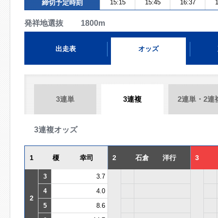
締切予定時刻
15:15
15:45
16:37
1
発祥地選抜 1800m
出走表
オッズ
3連単
3連複
2連単・2連
3連複オッズ
1
榎 幸司
2
石倉 洋行
3
3
3.7
4
4.0
2
5
8.6