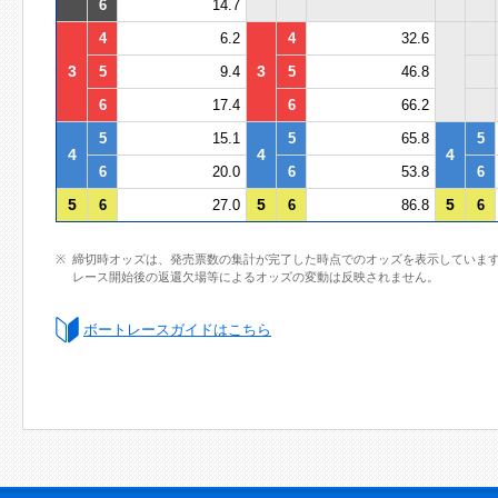
6
14.7
4
6.2
4
32.6
3
3
5
9.4
5
46.8
6
17.4
6
66.2
5
15.1
5
65.8
5
4
4
4
6
20.0
6
53.8
6
5
5
5
6
27.0
6
86.8
6
締切時オッズは、発売票数の集計が完了した時点でのオッズを表示していま
レース開始後の返還欠場等によるオッズの変動は反映されません。
ボートレースガイドはこちら