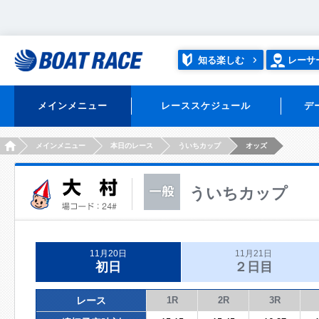
知る楽しむ
レーサ
メインメニュー
レーススケジュール
デ
HOME
メインメニュー
本日のレース
ういちカップ
オッズ
ういちカップ
11月20日
11月21日
初日
２日目
レース
1R
2R
3R