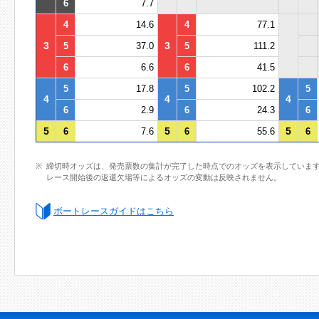
6
7.7
4
14.6
4
77.1
3
3
5
37.0
5
111.2
6
6.6
6
41.5
5
17.8
5
102.2
5
4
4
4
6
2.9
6
24.3
6
5
5
5
6
7.6
6
55.6
6
締切時オッズは、発売票数の集計が完了した時点でのオッズを表示していま
レース開始後の返還欠場等によるオッズの変動は反映されません。
ボートレースガイドはこちら