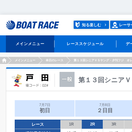
知る楽しむ
レーサ
メインメニュー
レーススケジュール
デ
HOME
メインメニュー
本日のレース
第１３回シニアＶＳヤング・夕刊フジ オ
第１３回シニアＶ
7月7日
7月8日
初日
２日目
レース
1R
2R
3R