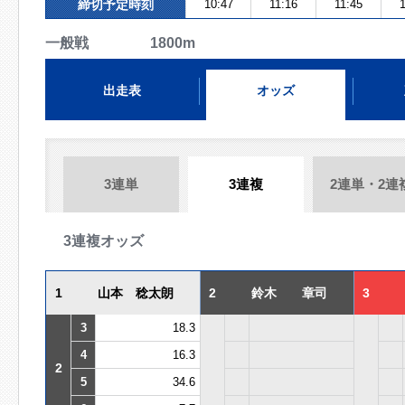
締切予定時刻
10:47
11:16
11:45
1
一般戦 1800m
出走表
オッズ
3連単
3連複
2連単・2連
3連複オッズ
1
山本 稔太朗
2
鈴木 章司
3
3
18.3
4
16.3
2
5
34.6