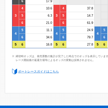
6
17.9
4
10.6
4
37.8
3
3
5
6.3
5
14.7
6
21.0
6
61.9
5
11.1
5
24.9
5
4
4
4
6
34.6
6
79.7
6
5
5
5
6
16.8
6
27.8
6
締切時オッズは、発売票数の集計が完了した時点でのオッズを表示していま
レース開始後の返還欠場等によるオッズの変動は反映されません。
ボートレースガイドはこちら