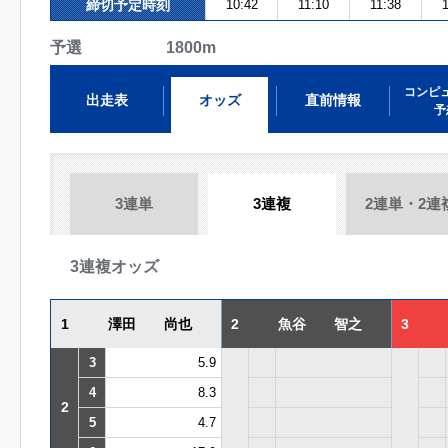
締切予定時刻
10:42
11:10
11:38
1
予選 1800m
コンピ
出走表
オッズ
直前情報
予
3連単
3連複
2連単・2連
3連複オッズ
1
澤田 尚也
2
魚谷 智之
3
3
5.9
4
8.3
2
5
4.7