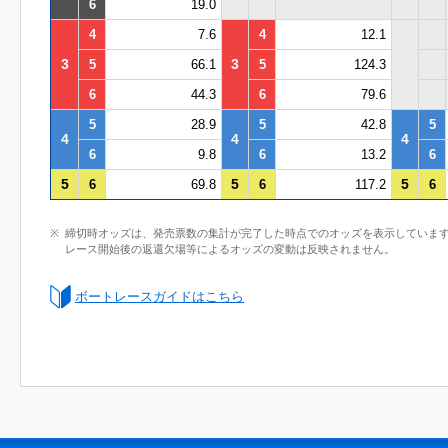
6
19.0
4
7.6
4
12.1
3
3
5
66.1
5
124.3
6
44.3
6
79.6
5
28.9
5
42.8
5
4
4
4
6
9.8
6
13.2
6
5
5
5
6
69.8
6
117.2
6
締切時オッズは、発売票数の集計が完了した時点でのオッズを表示していま
レース開始後の返還欠場等によるオッズの変動は反映されません。
ボートレースガイドはこちら