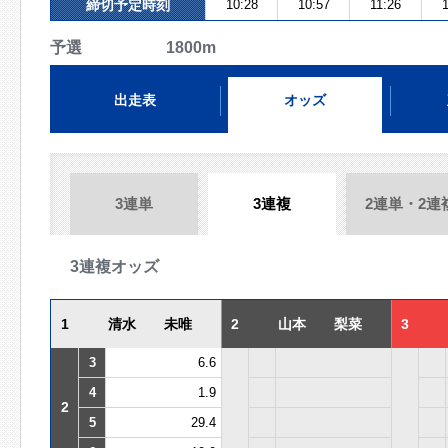
締切予定時刻
10:28
10:57
11:26
予選 1800m
出走表
オッズ
3連単
3連複
2連単・2連
3連複オッズ
1
清水 未唯
2
山本 梨菜
3
3
6.6
4
1.9
2
5
29.4