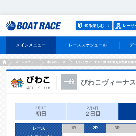
知る楽しむ
レーサ
メインメニュー
レーススケジュール
デ
HOME
メインメニュー
本日のレース
びわこヴィーナス！第３回酒処京都新京極
びわこヴィーナス
2月3日
2月4日
初日
２日目
レース
1R
2R
3R