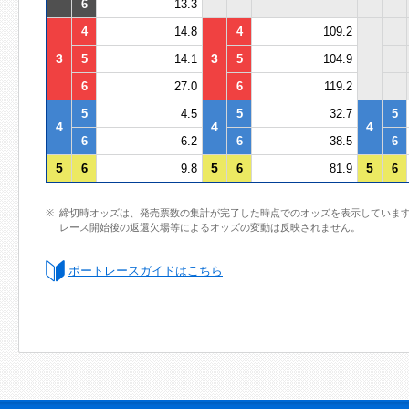
6
13.3
4
14.8
4
109.2
3
3
5
14.1
5
104.9
6
27.0
6
119.2
5
4.5
5
32.7
5
4
4
4
6
6.2
6
38.5
6
5
5
5
6
9.8
6
81.9
6
締切時オッズは、発売票数の集計が完了した時点でのオッズを表示していま
レース開始後の返還欠場等によるオッズの変動は反映されません。
ボートレースガイドはこちら