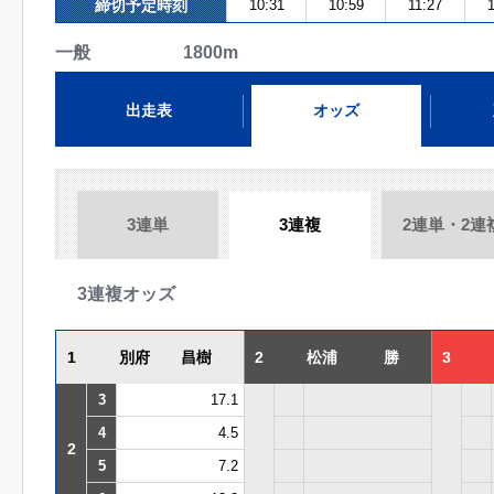
締切予定時刻
10:31
10:59
11:27
一般 1800m
出走表
オッズ
3連単
3連複
2連単・2連
3連複オッズ
1
別府 昌樹
2
松浦 勝
3
3
17.1
4
4.5
2
5
7.2