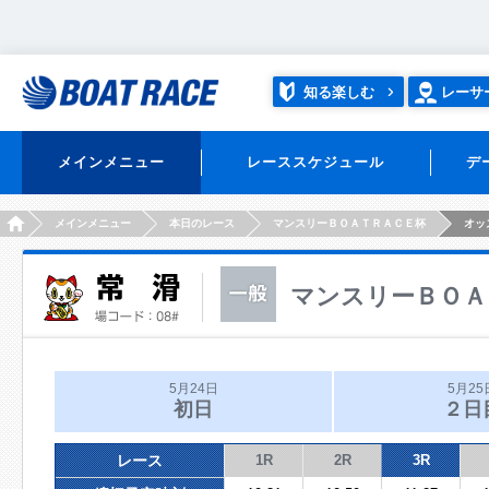
知る楽しむ
レーサ
メインメニュー
レーススケジュール
デ
HOME
メインメニュー
本日のレース
マンスリーＢＯＡＴＲＡＣＥ杯
オッ
マンスリーＢＯＡ
5月24日
5月25
初日
２日
レース
1R
2R
3R