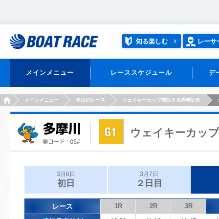
知る楽しむ
レーサ
メインメニュー
レーススケジュール
デ
HOME
メインメニュー
本日のレース
ウェイキーカップ開設６８周年記念
ウェイキーカップ
3月6日
3月7日
初日
２日目
レース
1R
2R
3R