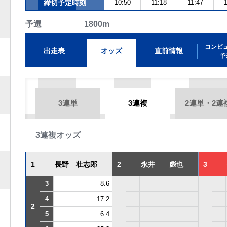
締切予定時刻
10:50
11:18
11:47
1
予選 1800m
コンピ
出走表
オッズ
直前情報
予
3連単
3連複
2連単・2連
3連複オッズ
1
長野 壮志郎
2
永井 彪也
3
3
8.6
4
17.2
2
5
6.4