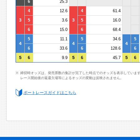
6
25.3
4
12.6
4
61.4
3
3
5
3.6
5
16.0
6
15.0
6
68.4
5
11.1
5
34.6
5
4
4
4
6
33.6
6
128.6
6
5
5
5
6
9.9
6
45.7
6
締切時オッズは、発売票数の集計が完了した時点でのオッズを表示していま
レース開始後の返還欠場等によるオッズの変動は反映されません。
ボートレースガイドはこちら