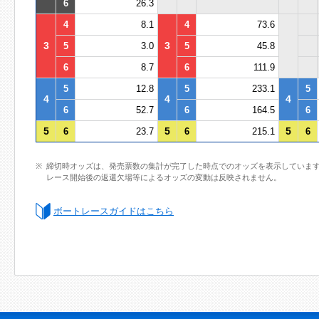
6
26.3
4
8.1
4
73.6
3
3
5
3.0
5
45.8
6
8.7
6
111.9
5
12.8
5
233.1
5
4
4
4
6
52.7
6
164.5
6
5
5
5
6
23.7
6
215.1
6
締切時オッズは、発売票数の集計が完了した時点でのオッズを表示していま
レース開始後の返還欠場等によるオッズの変動は反映されません。
ボートレースガイドはこちら