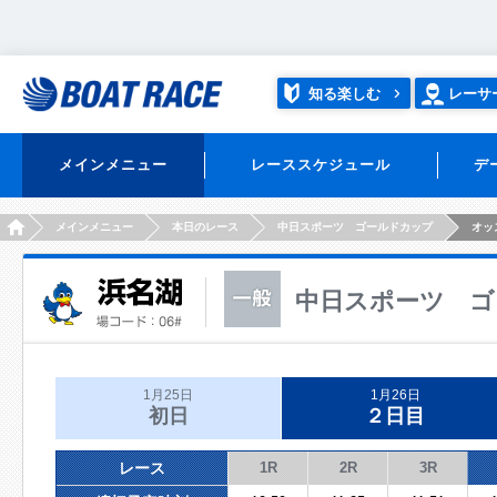
知る楽しむ
レーサ
メインメニュー
レーススケジュール
デ
HOME
メインメニュー
本日のレース
中日スポーツ ゴールドカップ
オッ
中日スポーツ ゴ
1月25日
1月26日
初日
２日目
レース
1R
2R
3R