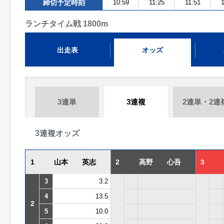
締切予定時刻
10:59
11:25
11:51
1
ランチタイム戦 1800m
出走表
オッズ
3連単
3連複
2連単・2連
3連複オッズ
1
山本 英志
2
高野 心吾
3
3
3.2
4
13.5
2
5
10.0