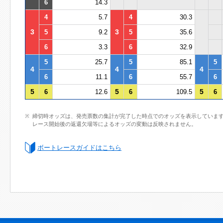
6
14.3
4
5.7
4
30.3
3
3
5
9.2
5
35.6
6
3.3
6
32.9
5
25.7
5
85.1
5
4
4
4
6
11.1
6
55.7
6
5
5
5
6
12.6
6
109.5
6
締切時オッズは、発売票数の集計が完了した時点でのオッズを表示していま
レース開始後の返還欠場等によるオッズの変動は反映されません。
ボートレースガイドはこちら