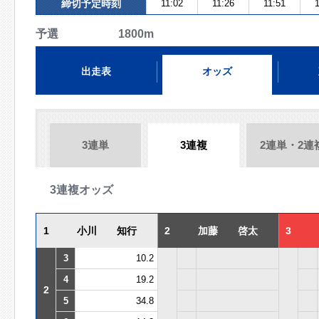
締切予定時刻
11:02
11:26
11:51
1
予選 1800m
出走表
オッズ
3連単
3連複
2連単・2連
3連複オッズ
1
小川 知行
2
加藤 啓太
3
3
10.2
4
19.2
2
5
34.8