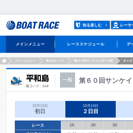
知る楽しむ
レーサ
メインメニュー
レーススケジュール
デ
HOME
メインメニュー
本日のレース
第６０回サンケイスポーツ杯
オッズ
第６０回サンケイ
10月13日
10月14日
初日
２日目
レース
1R
2R
3R