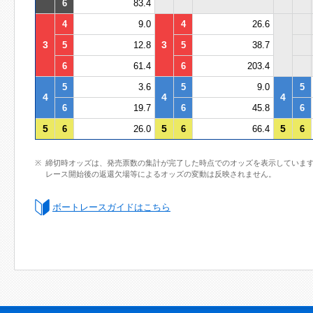
6
83.4
4
9.0
4
26.6
3
3
5
12.8
5
38.7
6
61.4
6
203.4
5
3.6
5
9.0
5
4
4
4
6
19.7
6
45.8
6
5
5
5
6
26.0
6
66.4
6
締切時オッズは、発売票数の集計が完了した時点でのオッズを表示していま
レース開始後の返還欠場等によるオッズの変動は反映されません。
ボートレースガイドはこちら