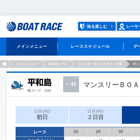
知る楽しむ
レーサ
メインメニュー
レーススケジュール
デ
HOME
メインメニュー
本日のレース
マンスリーＢＯＡＴＲＡＣＥ杯
オッ
マンスリーＢＯＡ
11月18日
11月19日
初日
２日目
レース
1R
2R
3R