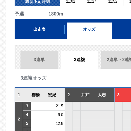
締切予定時刻
11:02
11:27
11:52
1
予選 1800m
出走表
オッズ
3連単
3連複
2連単・2連
3連複オッズ
1
柳橋 宏紀
2
井芹 大志
3
3
21.5
4
9.0
2
5
12.8