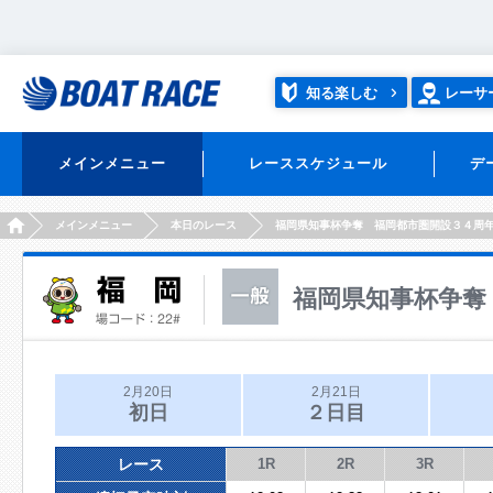
知る楽しむ
レーサ
メインメニュー
レーススケジュール
デ
HOME
メインメニュー
本日のレース
福岡県知事杯争奪 福岡都市圏開設３４周
福岡県知事杯争奪
2月20日
2月21日
初日
２日目
レース
1R
2R
3R