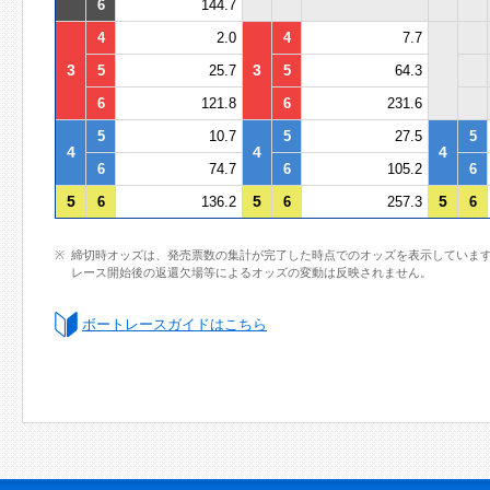
6
144.7
4
2.0
4
7.7
3
3
5
25.7
5
64.3
6
121.8
6
231.6
5
10.7
5
27.5
5
4
4
4
6
74.7
6
105.2
6
5
5
5
6
136.2
6
257.3
6
締切時オッズは、発売票数の集計が完了した時点でのオッズを表示していま
レース開始後の返還欠場等によるオッズの変動は反映されません。
ボートレースガイドはこちら