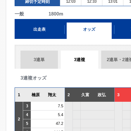
締切予定時刻
12:03
12:33
13:01
1
一般 1800m
出走表
オッズ
3連単
3連複
2連単・2連
3連複オッズ
1
楠原 翔太
2
久富 政弘
3
3
7.5
4
5.4
2
5
47.2