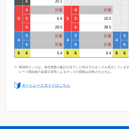
6
20.1
4
欠場
4
欠場
3
3
5
6.9
5
10.5
6
29.5
6
39.5
5
欠場
5
欠場
5
4
4
4
6
欠場
6
欠場
6
5
5
5
6
5.4
6
9.4
6
締切時オッズは、発売票数の集計が完了した時点でのオッズを表示していま
レース開始後の返還欠場等によるオッズの変動は反映されません。
ボートレースガイドはこちら