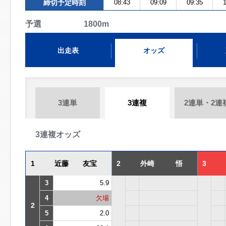
締切予定時刻
08:43
09:09
09:35
1
予選 1800m
出走表
オッズ
3連単
3連複
2連単・2連
3連複オッズ
1
近藤 友宝
2
外崎 悟
3
3
5.9
4
欠場
2
5
2.0