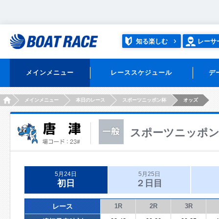
知る楽しむ
レーサ
メインメニュー
レーススケジュール
デ
HOME
メインメニュー
本日のレース
スポーツニッポン杯
オッズ
スポーツニッポ
5月24日
5月25日
初日
２日目
レース
1R
2R
3R