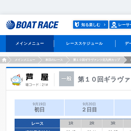
知る楽しむ
レーサ
メインメニュー
レーススケジュール
デ
HOME
メインメニュー
本日のレース
第１０回ギラヴァンツ北九州カップ
第１０回ギラヴァ
9月19日
9月20日
初日
２日目
レース
1R
2R
3R