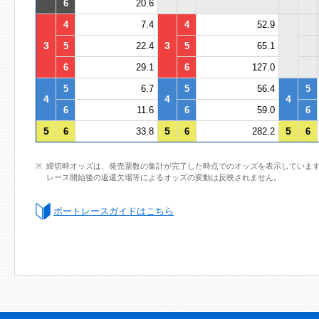
6
20.6
4
7.4
4
52.9
3
3
5
22.4
5
65.1
6
29.1
6
127.0
5
6.7
5
56.4
5
4
4
4
6
11.6
6
59.0
6
5
5
5
6
33.8
6
282.2
6
締切時オッズは、発売票数の集計が完了した時点でのオッズを表示していま
レース開始後の返還欠場等によるオッズの変動は反映されません。
ボートレースガイドはこちら