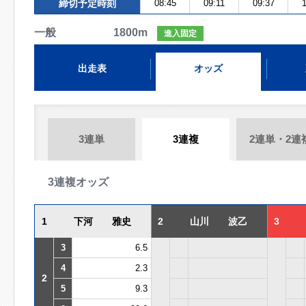
締切予定時刻
08:45
09:11
09:37
1
一般 1800m
進入固定
出走表
オッズ
3連単
3連複
2連単・2連
3連複オッズ
1
下河 雅史
2
山川 波乙
3
3
6.5
4
2.3
2
5
9.3