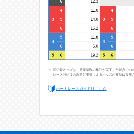
6
12.3
4
11.0
4
3
3
5
14.0
5
6
15.2
6
5
11.8
5
4
4
6
5.0
6
5
5
6
19.2
6
締切時オッズは、発売票数の集計が完了した時点での
レース開始後の返還欠場等によるオッズの変動は反映
ボートレースガイドはこちら