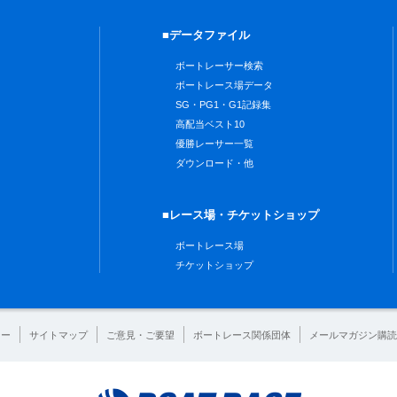
■データファイル
ボートレーサー検索
ボートレース場データ
SG・PG1・G1記録集
高配当ベスト10
優勝レーサー一覧
ダウンロード・他
■レース場・チケットショップ
ボートレース場
チケットショップ
シー
サイトマップ
ご意見・ご要望
ボートレース関係団体
メールマガジン購読