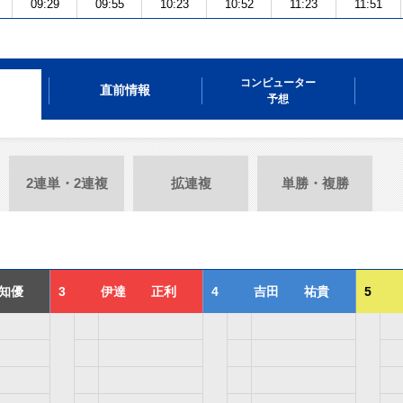
09:29
09:55
10:23
10:52
11:23
11:51
コンピューター
直前情報
予想
2連単・2連複
拡連複
単勝・複勝
知優
3
伊達 正利
4
吉田 祐貴
5