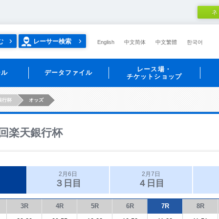
ネ
む
レーサー検索
English
中文简体
中文繁體
한국어
レース場・
ール
データファイル
チケットショップ
銀行杯
オッズ
回楽天銀行杯
2月6日
2月7日
３日目
４日目
3R
4R
5R
6R
7R
8R