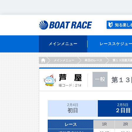
知る楽し
メインメニュー
レーススケジュ
HOME
メインメニュー
本日のレース
第１３回楽天
第１３
2月4日
2月5日
初日
２日目
レース
1R
2R