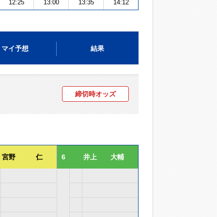
12:25
13:00
13:35
14:12
マイ予想
結果
締切時オッズ
宮野 仁
6
井上 大輔