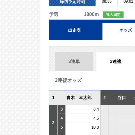
締切予定時刻
08:35
09:01
予選 1800m
進入固定
出走表
オッズ
3連単
3連複
3連複オッズ
1
青木 幸太郎
2
谷口 
3
8.4
4
4.5
2
5
10.8