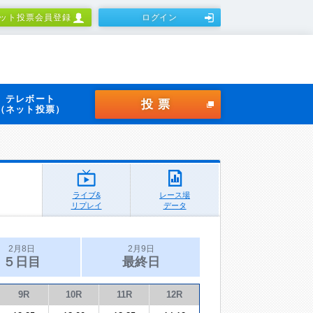
ット投票会員登録
ログイン
テレボート
投票
（ネット投票）
ライブ&
レース場
リプレイ
データ
2月8日
2月9日
５日目
最終日
9R
10R
11R
12R