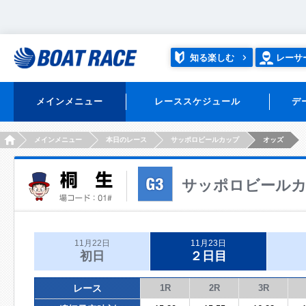
知る楽しむ
レーサ
メインメニュー
レーススケジュール
デ
HOME
メインメニュー
本日のレース
サッポロビールカップ
オッズ
サッポロビール
11月22日
11月23日
初日
２日目
レース
1R
2R
3R