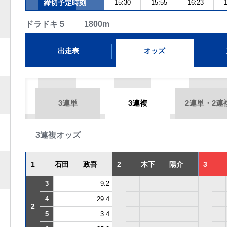
締切予定時刻
15:30
15:55
16:23
1
ドラドキ５ 1800m
出走表
オッズ
3連単
3連複
2連単・2連
3連複オッズ
1
石田 政吾
2
木下 陽介
3
3
9.2
4
29.4
2
5
3.4