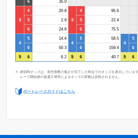
6
35.0
4
20.8
4
95.6
3
3
5
2.9
5
22.4
6
24.8
6
75.5
5
14.4
5
58.5
5
4
4
4
6
50.3
6
159.4
6
5
5
5
6
6.2
6
40.7
6
締切時オッズは、発売票数の集計が完了した時点でのオッズを表示していま
レース開始後の返還欠場等によるオッズの変動は反映されません。
ボートレースガイドはこちら