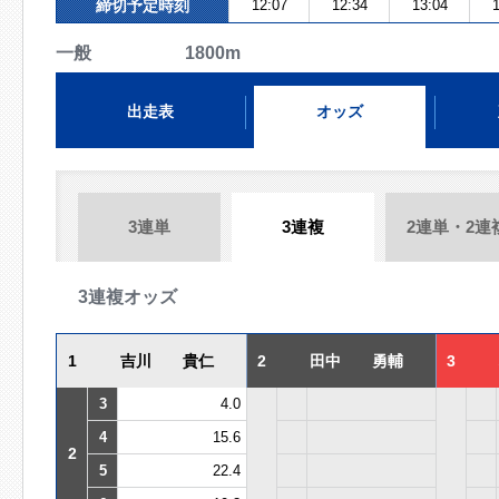
締切予定時刻
12:07
12:34
13:04
1
一般 1800m
出走表
オッズ
3連単
3連複
2連単・2連
3連複オッズ
1
吉川 貴仁
2
田中 勇輔
3
3
4.0
4
15.6
2
5
22.4