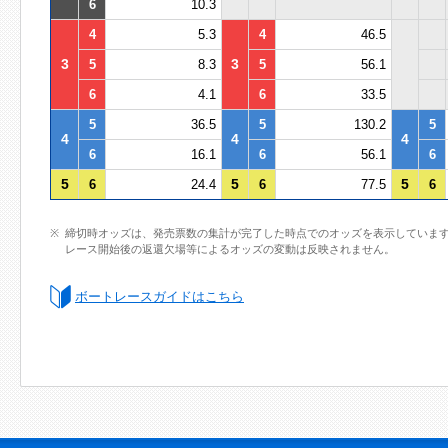
6
10.3
4
5.3
4
46.5
3
3
5
8.3
5
56.1
6
4.1
6
33.5
5
36.5
5
130.2
5
4
4
4
6
16.1
6
56.1
6
5
5
5
6
24.4
6
77.5
6
締切時オッズは、発売票数の集計が完了した時点でのオッズを表示していま
レース開始後の返還欠場等によるオッズの変動は反映されません。
ボートレースガイドはこちら