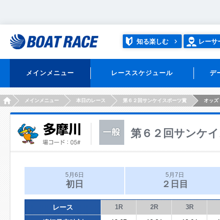
知る楽しむ
レーサ
メインメニュー
レーススケジュール
デ
HOME
メインメニュー
本日のレース
第６２回サンケイスポーツ賞
オッズ
第６２回サンケイ
5月6日
5月7日
初日
２日目
レース
1R
2R
3R