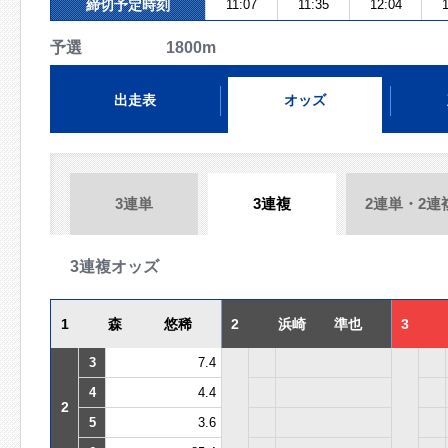
締切予定時刻
11:07
11:35
12:04
1
予選 1800m
出走表
オッズ
3連単
3連複
2連単・2連
3連複オッズ
1
森 悠稀
2
浜崎 準也
3
3
7.4
4
4.4
2
5
3.6