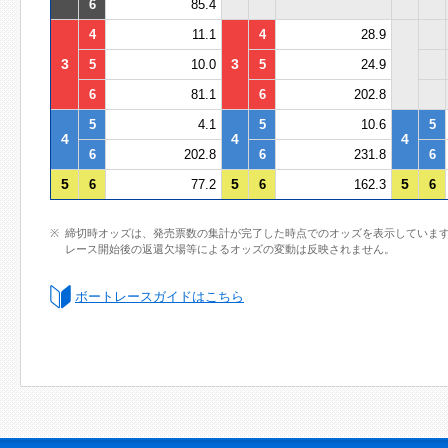
6
85.4
4
11.1
4
28.9
3
3
5
10.0
5
24.9
6
81.1
6
202.8
5
4.1
5
10.6
5
4
4
4
6
202.8
6
231.8
6
5
5
5
6
77.2
6
162.3
6
締切時オッズは、発売票数の集計が完了した時点でのオッズを表示していま
レース開始後の返還欠場等によるオッズの変動は反映されません。
ボートレースガイドはこちら