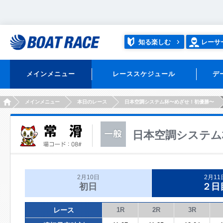
知る楽しむ
レーサ
メインメニュー
レーススケジュール
デ
HOME
メインメニュー
本日のレース
日本空調システム杯〜めざせ！初優勝〜
日本空調システム
2月10日
2月11
初日
２日
レース
1R
2R
3R