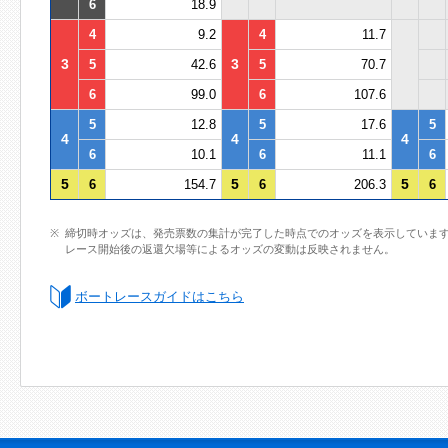
6
18.9
4
9.2
4
11.7
3
3
5
42.6
5
70.7
6
99.0
6
107.6
5
12.8
5
17.6
5
4
4
4
6
10.1
6
11.1
6
5
5
5
6
154.7
6
206.3
6
締切時オッズは、発売票数の集計が完了した時点でのオッズを表示していま
レース開始後の返還欠場等によるオッズの変動は反映されません。
ボートレースガイドはこちら