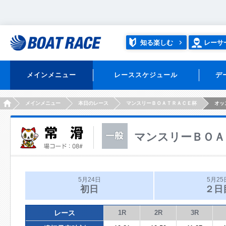
知る楽しむ
レーサ
メインメニュー
レーススケジュール
デ
HOME
メインメニュー
本日のレース
マンスリーＢＯＡＴＲＡＣＥ杯
オッ
マンスリーＢＯＡ
5月24日
5月25
初日
２日
レース
1R
2R
3R