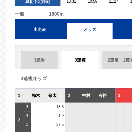
締切予定時刻
10:31
10:59
11:27
一般 1800m
出走表
オッズ
3連単
3連複
2連単・2連
3連複オッズ
1
梅木 敬太
2
中村 有裕
3
3
13.3
4
1.9
2
5
37.5